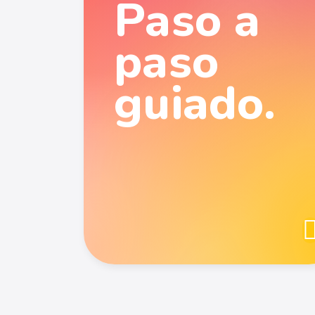
Paso a
paso
guiado.