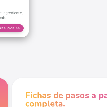
e ingrediente,
ente.
res iniciales
Fichas de pasos a p
completa.