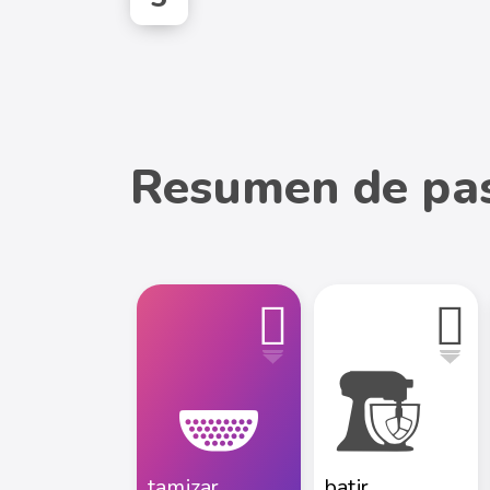
Resumen de pa
tamizar
batir