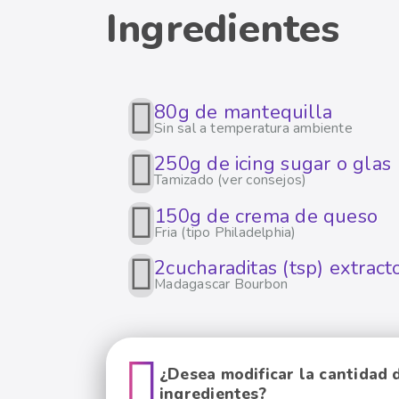
Ingredientes
80
g de mantequilla
Sin sal a temperatura ambiente
250
g de icing sugar o glas
Tamizado (ver consejos)
150
g de crema de queso
Fria (tipo Philadelphia)
2
cucharaditas (tsp) extracto
Madagascar Bourbon
¿Desea modificar la cantidad 
ingredientes?