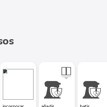
sos
incorporar
añadir
batir