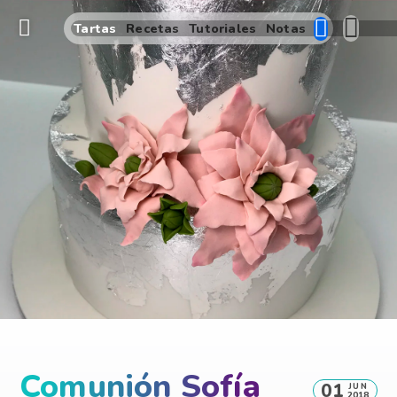
Tartas
Recetas
Tutoriales
Notas
Comunión Sofía
01
JUN
2018