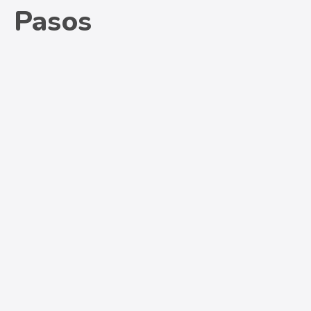
Pasos
1
Las herramientas que necesitamos son:
rodillo pequeño
pincel