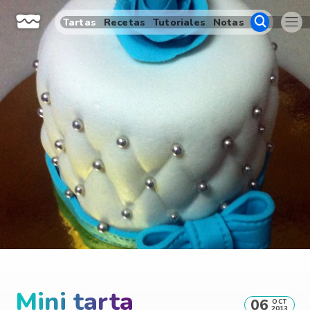
Tartas
Recetas
Tutoriales
Notas
Mini tarta
06
OCT
2013