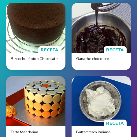
RECETA
RECETA
Bizcocho rápido Chocolate
Ganache chocolate
RECETA
Tarta Mandarina
Buttercream italiano