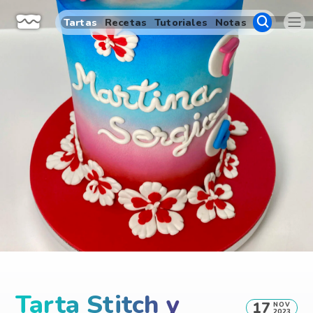
Tartas
Recetas
Tutoriales
Notas
Tarta Stitch y
17
NOV
2023