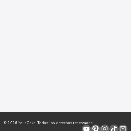
RECETA
Tarta Leyre
Cheesecake Naranja
NOTA
RECETA
Pegamento para fondant
Roscón de Reyes
© 2026 Your Cake. Todos los derechos reservados